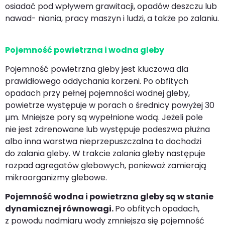
osiadać pod wpływem grawitacji, opadów deszczu lub
nawad- niania, pracy maszyn i ludzi, a także po zalaniu.
Pojemność powietrzna i wodna gleby
Pojemność powietrzna gleby jest kluczowa dla
prawidłowego oddychania korzeni. Po obfitych
opadach przy pełnej pojemności wodnej gleby,
powietrze występuje w porach o średnicy powyżej 30
µm. Mniejsze pory są wypełnione wodą. Jeżeli pole
nie jest zdrenowane lub występuje podeszwa płużna
albo inna warstwa nieprzepuszczalna to dochodzi
do zalania gleby. W trakcie zalania gleby następuje
rozpad agregatów glebowych, ponieważ zamierają
mikroorganizmy glebowe.
Pojemność
wodna
i
powietrzna
gleby
są
w
stanie
dynamicznej
równowagi.
Po obfitych opadach,
z powodu nadmiaru wody zmniejsza się pojemność