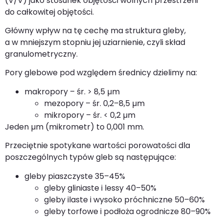
(V/V) jako stosunek objętości wolnych przestrzeni
do całkowitej objętości.
Główny wpływ na tę cechę ma struktura gleby,
a w mniejszym stopniu jej uziarnienie, czyli skład
granulometryczny.
Pory glebowe pod względem średnicy dzielimy na:
makropory – śr. > 8,5 µm
mezopory – śr. 0,2–8,5 µm
mikropory – śr. < 0,2 µm
Jeden µm (mikrometr) to 0,001 mm.
Przeciętnie spotykane wartości porowatości dla
poszczególnych typów gleb są następujące:
gleby piaszczyste 35–45%
gleby gliniaste i lessy 40–50%
gleby ilaste i wysoko próchniczne 50–60%
gleby torfowe i podłoża ogrodnicze 80–90%