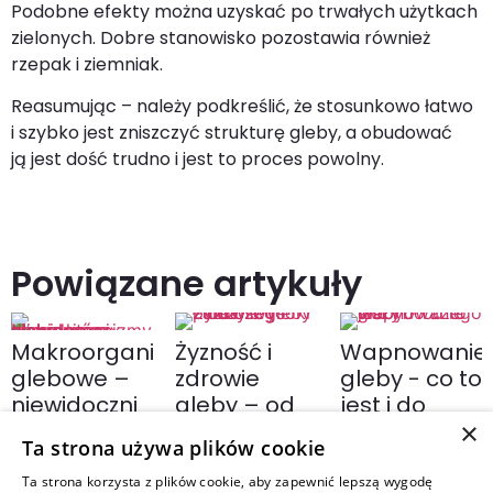
Podobne efekty można uzyskać po trwałych użytkach
zielonych. Dobre stanowisko pozostawia również
rzepak i ziemniak.
Reasumując – należy podkreślić, że stosunkowo łatwo
i szybko jest zniszczyć strukturę gleby, a obudować
ją jest dość trudno i jest to proces powolny.
Powiązane artykuły
Makroorganizmy
Żyzność i
Wapnowanie
glebowe –
zdrowie
gleby - co to
niewidoczni
gleby – od
jest i do
mieszkańcy
czego zależy
czego służy?
×
Ta strona używa plików cookie
gleby, którzy
wysoki plon?
decydują o
Ta strona korzysta z plików cookie, aby zapewnić lepszą wygodę
CZYTAJ