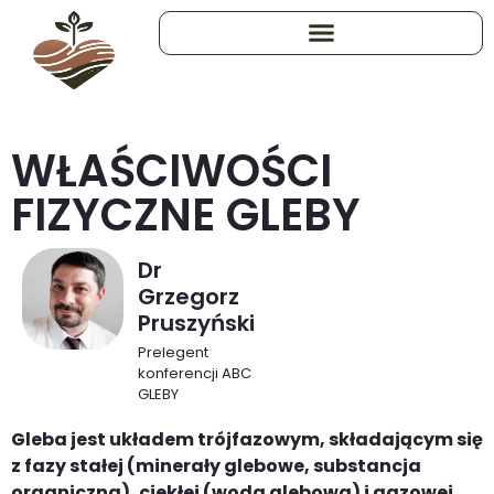
WŁAŚCIWOŚCI
FIZYCZNE GLEBY
Dr
Grzegorz
Pruszyński
Prelegent
konferencji ABC
GLEBY
Gleba jest układem trójfazowym, składającym się
z fazy stałej (minerały glebowe, substancja
organiczna), ciekłej (woda glebowa) i gazowej