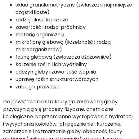
skład granulometryczny (zwłaszcza najmniejsze
cząstki ilaste)
rodzaj i ilość lepiszcza
zawartość i rodzaj próchnicy
materię organiczną
mikroflorę glebową (liczebność i rodzaj
mikroorganizmów)
faunę glebową (zwłaszcza dżdżownice)
korzenie roślin i ich wydzieliny
odczyn gleby i zawartość wapnia
uprawę roślin strukturotwórczych
zabiegi uprawowe.
Do powstawania struktury gruzełkowatej gleby
przyczyniają się procesy fizyczne, chemiczne
i biologiczne. Naprzemienne występowanie hydratacji
i wysychania koloidów, ich pęcznienie i kurczenie,
zamarzanie i rozmarzanie gleby, obecność fauny
glebowej (zwłaszcza dżdżownic), a także fizyczne