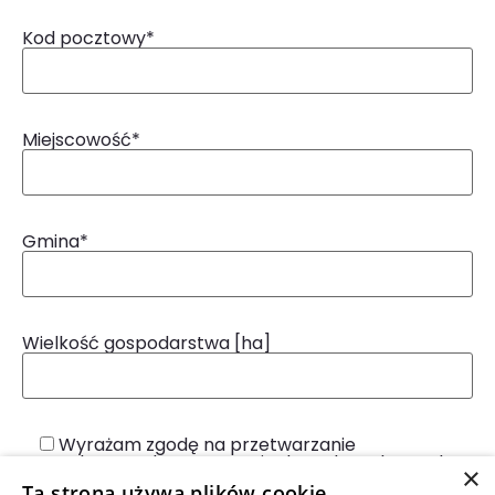
Kod pocztowy*
Miejscowość*
Gmina*
Wielkość gospodarstwa [ha]
Wyrażam zgodę na przetwarzanie
przekazanych przeze mnie danych osobowych
×
przez Grupę Kapitałową INTERMAG Sp. z o.o.
Ta strona używa plików cookie