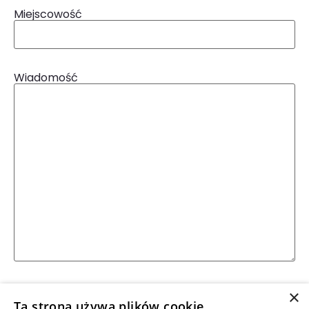
Miejscowość
Wiadomość
Wyrażam zgodę na przetwarzanie
×
przekazanych przeze mnie danych osobowych
Ta strona używa plików cookie