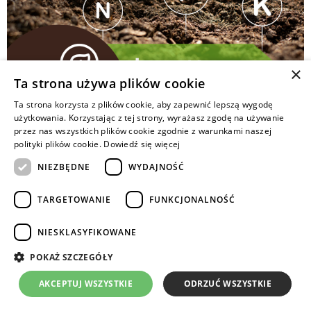
×
Ta strona używa plików cookie
Ta strona korzysta z plików cookie, aby zapewnić lepszą wygodę
użytkowania. Korzystając z tej strony, wyrażasz zgodę na używanie
Żyzność gleby definiowana jest jako zdolność
przez nas wszystkich plików cookie zgodnie z warunkami naszej
do zaspokajania potrzeb życiowych roślin na niej
polityki plików cookie.
Dowiedź się więcej
rosnących. Samo pojęcie jest niewymierne i nie można
NIEZBĘDNE
WYDAJNOŚĆ
go wyrazić jednostką miary.
TARGETOWANIE
FUNKCJONALNOŚĆ
Copyrights © 2024 Intermag
NIESKLASYFIKOWANE
POKAŻ SZCZEGÓŁY
AKCEPTUJ WSZYSTKIE
ODRZUĆ WSZYSTKIE