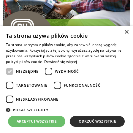
×
Ta strona używa plików cookie
Ta strona korzysta z plików cookie, aby zapewnić lepszą wygodę
użytkowania. Korzystając z tej strony, wyrażasz zgodę na używanie
Rośliny uprawne mogą prawidłowo rozwijać się
przez nas wszystkich plików cookie zgodnie z warunkami naszej
i wydawać zadowalający
polityki plików cookie.
Dowiedź się więcej
plon o odpowiednich parametrach jakościowych
NIEZBĘDNE
WYDAJNOŚĆ
tylko wtedy, gdy odczyn gleby jest zgodny z ich
wymaganiami.
TARGETOWANIE
FUNKCJONALNOŚĆ
Copyrights © 2024 Intermag
NIESKLASYFIKOWANE
POKAŻ SZCZEGÓŁY
AKCEPTUJ WSZYSTKIE
ODRZUĆ WSZYSTKIE