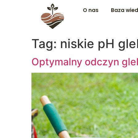
O nas
Baza wie
Tag:
niskie pH gl
Optymalny odczyn gleby