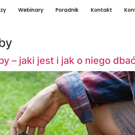
dzy
Webinary
Poradnik
Kontakt
Kon
eby
 – jaki jest i jak o niego dba