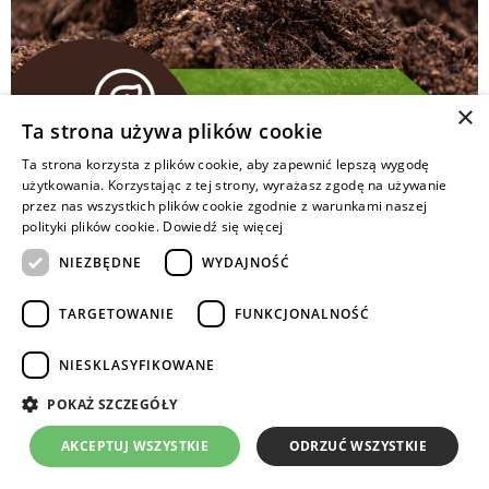
×
Ta strona używa plików cookie
Ta strona korzysta z plików cookie, aby zapewnić lepszą wygodę
użytkowania. Korzystając z tej strony, wyrażasz zgodę na używanie
Materia organiczna w glebie ulega ciągłym przemianom
przez nas wszystkich plików cookie zgodnie z warunkami naszej
mineralizacji i humifikacji. Szybkość tych procesów
polityki plików cookie.
Dowiedź się więcej
zależy od m.in.: dostępu tlenu, temperatury, składu
NIEZBĘDNE
WYDAJNOŚĆ
chemicznego wprowadzonych do gleby substancji
organicznych.
TARGETOWANIE
FUNKCJONALNOŚĆ
Copyrights © 2024 Intermag
NIESKLASYFIKOWANE
POKAŻ SZCZEGÓŁY
AKCEPTUJ WSZYSTKIE
ODRZUĆ WSZYSTKIE