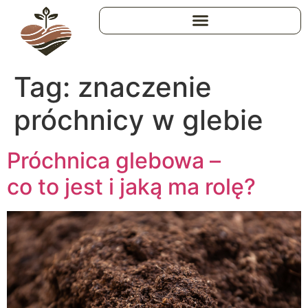
Tag:
znaczenie
próchnicy w glebie
Próchnica glebowa –
co to jest i jaką ma rolę?