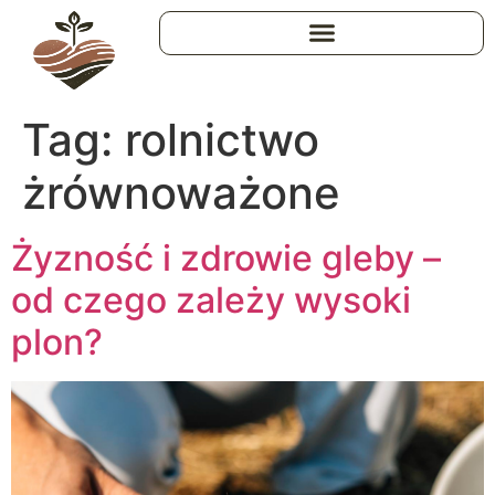
Tag:
rolnictwo
żrównoważone
Żyzność i zdrowie gleby –
od czego zależy wysoki
plon?