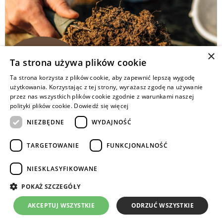
×
Ta strona używa plików cookie
Ta strona korzysta z plików cookie, aby zapewnić lepszą wygodę
użytkowania. Korzystając z tej strony, wyrażasz zgodę na używanie
przez nas wszystkich plików cookie zgodnie z warunkami naszej
Żyzność gleby to znacznie więcej niż zasobność
polityki plików cookie.
Dowiedź się więcej
w składniki pokarmowe. O potencjale plonowania
NIEZBĘDNE
WYDAJNOŚĆ
decydują również właściwości fizyczne, chemiczne
i biologiczne gleby, zawartość próchnicy
TARGETOWANIE
FUNKCJONALNOŚĆ
oraz odpowiednia agrotechnika. Sprawdź, od czego
zależy zdrowie gleby i dlaczego warto inwestować
NIESKLASYFIKOWANE
w jej długofalową żyzność.
POKAŻ SZCZEGÓŁY
Copyrights © 2024 Intermag
AKCEPTUJ WSZYSTKIE
ODRZUĆ WSZYSTKIE