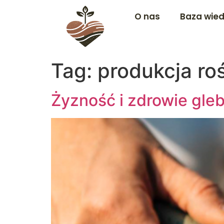
O nas
Baza wie
Tag:
produkcja roś
Żyzność i zdrowie gle