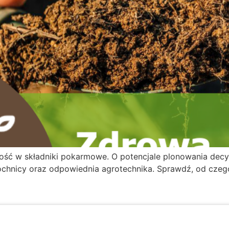
ość w składniki pokarmowe. O potencjale plonowania decy
óchnicy oraz odpowiednia agrotechnika. Sprawdź, od czeg
Copyrights © 2024 Intermag