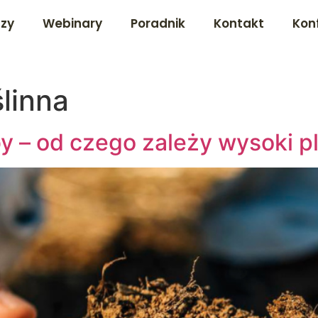
dzy
Webinary
Poradnik
Kontakt
Kon
linna
by – od czego zależy wysoki p