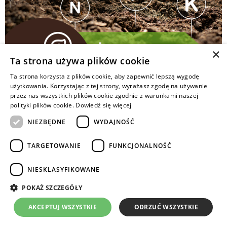
×
Ta strona używa plików cookie
Ta strona korzysta z plików cookie, aby zapewnić lepszą wygodę
użytkowania. Korzystając z tej strony, wyrażasz zgodę na używanie
Żyzność gleby definiowana jest jako zdolność
przez nas wszystkich plików cookie zgodnie z warunkami naszej
do zaspokajania potrzeb życiowych roślin na niej
polityki plików cookie.
Dowiedź się więcej
rosnących. Samo pojęcie jest niewymierne i nie można
NIEZBĘDNE
WYDAJNOŚĆ
go wyrazić jednostką miary.
TARGETOWANIE
FUNKCJONALNOŚĆ
Copyrights © 2024 Intermag
NIESKLASYFIKOWANE
POKAŻ SZCZEGÓŁY
AKCEPTUJ WSZYSTKIE
ODRZUĆ WSZYSTKIE