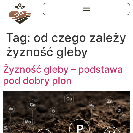
Tag:
od czego zależy
żyzność gleby
Żyzność gleby – podstawa
pod dobry plon