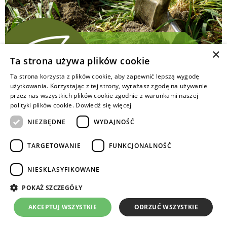
×
Ta strona używa plików cookie
Ta strona korzysta z plików cookie, aby zapewnić lepszą wygodę
użytkowania. Korzystając z tej strony, wyrażasz zgodę na używanie
Ograniczony dostęp do nawozów organicznych
przez nas wszystkich plików cookie zgodnie z warunkami naszej
i naturalnych sprawia, że zastępuje się je nawozami
polityki plików cookie.
Dowiedź się więcej
zielonymi, którymi są rośliny uprawne przyorywane
NIEZBĘDNE
WYDAJNOŚĆ
w celu użyźnienia gleby.
TARGETOWANIE
FUNKCJONALNOŚĆ
Copyrights © 2024 Intermag
NIESKLASYFIKOWANE
POKAŻ SZCZEGÓŁY
AKCEPTUJ WSZYSTKIE
ODRZUĆ WSZYSTKIE