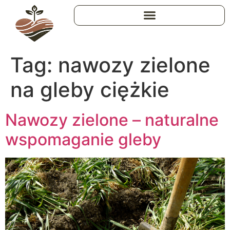
Tag:
nawozy zielone
na gleby ciężkie
Nawozy zielone – naturalne
wspomaganie gleby