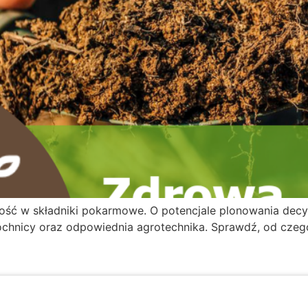
ość w składniki pokarmowe. O potencjale plonowania decy
óchnicy oraz odpowiednia agrotechnika. Sprawdź, od czeg
Copyrights © 2024 Intermag