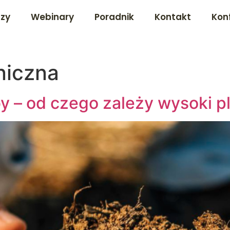
dzy
Webinary
Poradnik
Kontakt
Kon
niczna
by – od czego zależy wysoki p