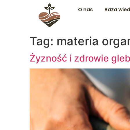
O nas
Baza wie
Tag:
materia orga
Żyzność i zdrowie gle