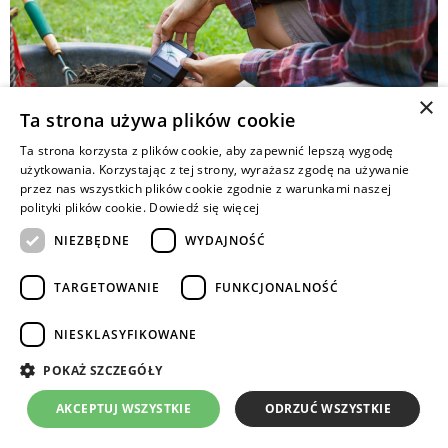
×
Ta strona używa plików cookie
Ta strona korzysta z plików cookie, aby zapewnić lepszą wygodę
użytkowania. Korzystając z tej strony, wyrażasz zgodę na używanie
przez nas wszystkich plików cookie zgodnie z warunkami naszej
polityki plików cookie.
Dowiedź się więcej
Rośliny uprawne mogą prawidłowo rozwijać się
NIEZBĘDNE
WYDAJNOŚĆ
i wydawać zadowalający
plon o odpowiednich parametrach jakościowych
TARGETOWANIE
FUNKCJONALNOŚĆ
tylko wtedy, gdy odczyn gleby jest zgodny z ich
wymaganiami.
NIESKLASYFIKOWANE
POKAŻ SZCZEGÓŁY
Copyrights © 2024 Intermag
AKCEPTUJ WSZYSTKIE
ODRZUĆ WSZYSTKIE