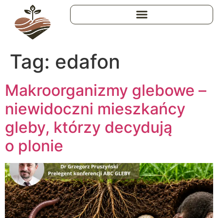
Tag:
edafon
Makroorganizmy glebowe –
niewidoczni mieszkańcy
gleby, którzy decydują
o plonie