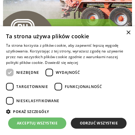
×
Ta strona używa plików cookie
Ta strona korzysta z plików cookie, aby zapewnić lepszą wygodę
użytkowania. Korzystając z tej strony, wyrażasz zgodę na używanie
Wapnowanie gleby to istotny zabieg agrotechniczny,
przez nas wszystkich plików cookie zgodnie z warunkami naszej
który ma na celu poprawę jej właściwości chemicznych
polityki plików cookie.
Dowiedź się więcej
poprzez podniesienie odczynu pH. W zależności
NIEZBĘDNE
WYDAJNOŚĆ
od wyjściowego poziomu kwasowości, stosowane
są różne dawki wapna, co wpływa na skuteczność
TARGETOWANIE
FUNKCJONALNOŚĆ
i trwałość efektu wapnowania.
NIESKLASYFIKOWANE
Copyrights © 2024 Intermag
POKAŻ SZCZEGÓŁY
AKCEPTUJ WSZYSTKIE
ODRZUĆ WSZYSTKIE