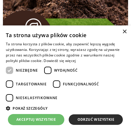
×
Ta strona używa plików cookie
Ta strona korzysta z plików cookie, aby zapewnić lepszą wygodę
użytkowania. Korzystając z tej strony, wyrażasz zgodę na używanie
Materia organiczna w glebie ulega ciągłym przemianom
przez nas wszystkich plików cookie zgodnie z warunkami naszej
mineralizacji i humifikacji. Szybkość tych procesów
polityki plików cookie.
Dowiedź się więcej
zależy od m.in.: dostępu tlenu, temperatury, składu
NIEZBĘDNE
WYDAJNOŚĆ
chemicznego wprowadzonych do gleby substancji
organicznych.
TARGETOWANIE
FUNKCJONALNOŚĆ
Copyrights © 2024 Intermag
NIESKLASYFIKOWANE
POKAŻ SZCZEGÓŁY
AKCEPTUJ WSZYSTKIE
ODRZUĆ WSZYSTKIE