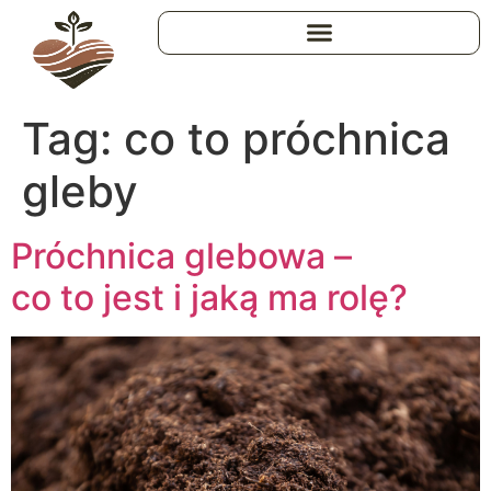
Tag:
co to próchnica
gleby
Próchnica glebowa –
co to jest i jaką ma rolę?