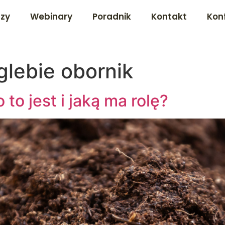
dzy
Webinary
Poradnik
Kontakt
Kon
glebie obornik
to jest i jaką ma rolę?