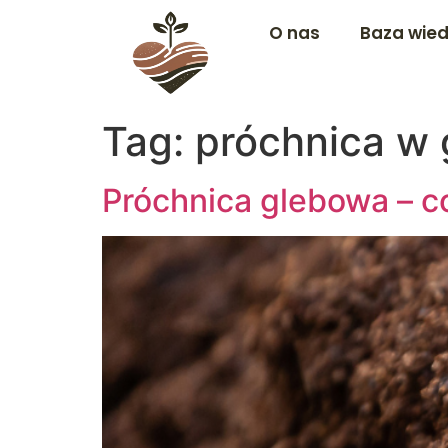
O nas
Baza wie
Tag:
próchnica w 
Próchnica glebowa – co 