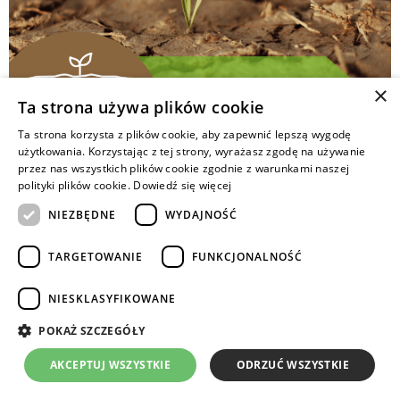
×
Ta strona używa plików cookie
Ta strona korzysta z plików cookie, aby zapewnić lepszą wygodę
użytkowania. Korzystając z tej strony, wyrażasz zgodę na używanie
W naturalnych warunkach (bez ingerencji człowieka)
przez nas wszystkich plików cookie zgodnie z warunkami naszej
gleby nigdy nie są orane, mieszane czy odwracane.
polityki plików cookie.
Dowiedź się więcej
Materia organiczna, która na nich wyrasta w znakomitej
NIEZBĘDNE
WYDAJNOŚĆ
większości pozostaje na miejscu, jest akumulowana
i przekształcana w próchnicę.
TARGETOWANIE
FUNKCJONALNOŚĆ
Copyrights © 2024 Intermag
NIESKLASYFIKOWANE
POKAŻ SZCZEGÓŁY
AKCEPTUJ WSZYSTKIE
ODRZUĆ WSZYSTKIE