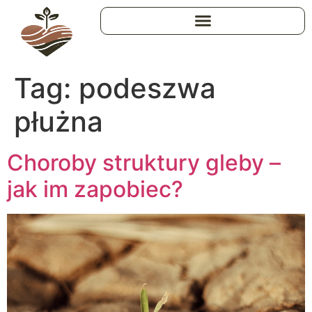
Tag:
podeszwa
płużna
Choroby struktury gleby –
jak im zapobiec?